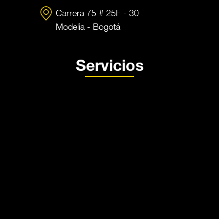
Carrera 75 # 25F - 30
Modelia - Bogotá
Servicios
Producción audivisual MDE
Fotografía de producto MDE
Alquiler de estudio
Nosotros
Contacto
Política de privacidad
Política de Tratamiento de datos