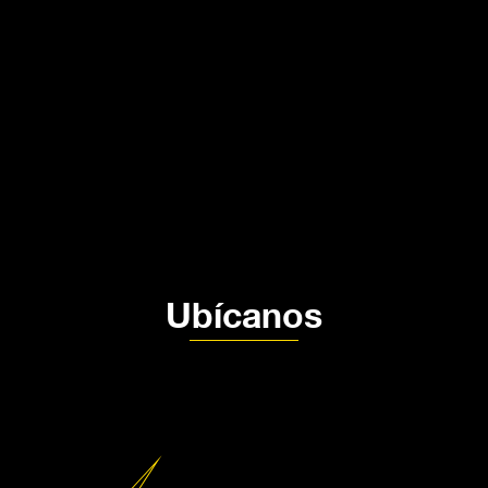
Producción audivisual MDE
Fotografía de producto MDE
Alquiler de estudio
Nosotros
Contacto
Política de privacidad
Política de Tratamiento de datos
Ubícanos