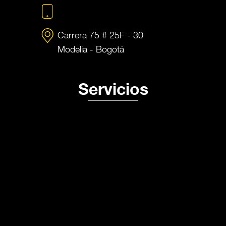
+57 350 448 4739
Carrera 75 # 25F - 30
Modelia - Bogotá
Servicios
Producción audivisual MDE
Fotografía de producto MDE
Alquiler de estudio
Nosotros
Contacto
Política de privacidad