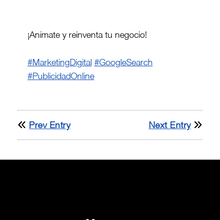
¡Anímate y reinventa tu negocio!
#MarketingDigital
#GoogleSearch
#PublicidadOnline
Prev Entry
Next Entry