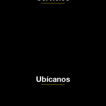
Producción audivisual MDE
Fotografía de producto MDE
Alquiler de estudio
Nosotros
Contacto
Política de privacidad
Política de Tratamiento de datos
Ubícanos