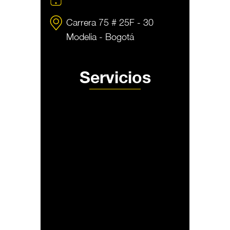
Carrera 75 # 25F - 30
Modelia - Bogotá
Servicios
Producción audivisual MDE
Fotografía de producto MDE
Alquiler de estudio
Nosotros
Contacto
Política de privacidad
Política de Tratamiento de datos